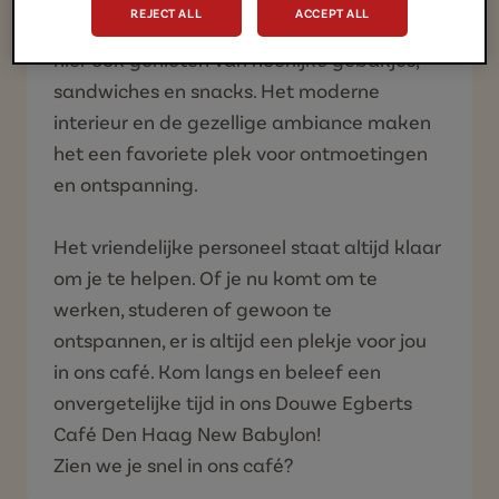
REJECT ALL
ACCEPT ALL
verfrissende iced lattes. Naast koffie kun je
hier ook genieten van heerlijke gebakjes,
sandwiches en snacks. Het moderne
interieur en de gezellige ambiance maken
het een favoriete plek voor ontmoetingen
en ontspanning.
Het vriendelijke personeel staat altijd klaar
om je te helpen. Of je nu komt om te
werken, studeren of gewoon te
ontspannen, er is altijd een plekje voor jou
in ons café. Kom langs en beleef een
onvergetelijke tijd in ons Douwe Egberts
Café Den Haag New Babylon!
Zien we je snel in ons café?