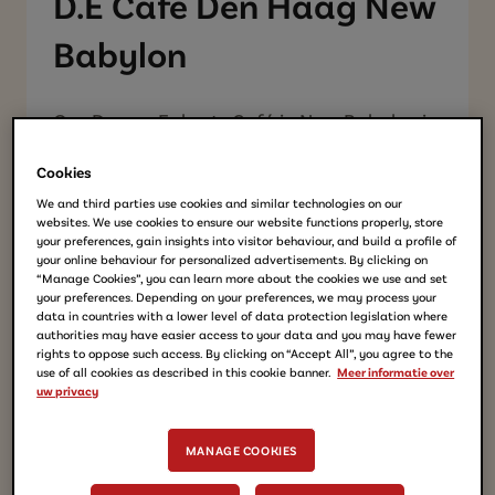
D.E Café Den Haag New
Babylon
Ons Douwe Egberts Café in New Babylon is
een komen en gaan van werkende mensen,
Cookies
studenten en dagjesmensen die Den Haag
We and third parties use cookies and similar technologies on our
bezoeken. Centraal gelegen naast Station
websites. We use cookies to ensure our website functions properly, store
Den Haag Centraal en vlak bij de
your preferences, gain insights into visitor behaviour, and build a profile of
your online behaviour for personalized advertisements. By clicking on
Koninklijke Bibliotheek, is dit café de ideale
“Manage Cookies”, you can learn more about the cookies we use and set
your preferences. Depending on your preferences, we may process your
plek voor een koffiepauze. Met veel
data in countries with a lower level of data protection legislation where
reizende gasten is een echte kop Douwe
authorities may have easier access to your data and you may have fewer
rights to oppose such access. By clicking on “Accept All”, you agree to the
Egberts koffie ook to go beschikbaar.
use of all cookies as described in this cookie banner.
Meer informatie over
uw privacy
Het café biedt een breed scala aan
MANAGE COOKIES
koffiespecialiteiten, van klassieke
espresso’s tot romige cappuccino’s en