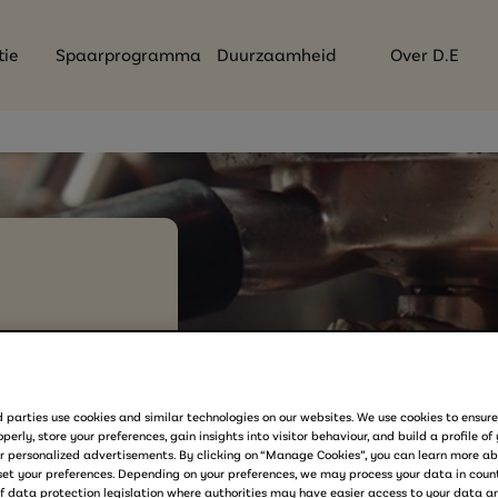
tie
Spaarprogramma
Duurzaamheid
Over D.E
 parties use cookies and similar technologies on our websites. We use cookies to ensur
perly, store your preferences, gain insights into visitor behaviour, and build a profile of 
r personalized advertisements. By clicking on “Manage Cookies”, you can learn more ab
aken heeft,
et your preferences. Depending on your preferences, we may process your data in count
of data protection legislation where authorities may have easier access to your data 