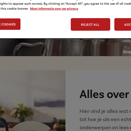
jouw
ights to oppose such access. By clicking on “Accept All”, you agree to the use of all cook
 this cookie banner.
Meer informatie over uw privacy
e Egberts.
 COOKIES
REJECT ALL
ACC
Alles over
Hier vind je alles wat
tot hoe je als een ec
onderwerpen en lees al