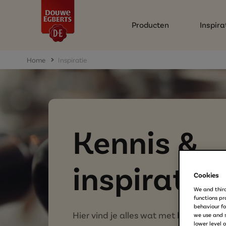
Producten
Inspira
Home
Inspiratie
Kennis &
inspiratie
Cookies
We and third
functions pro
behaviour fo
Hier vind je alles wat met koffie te m
we use and s
lower level 