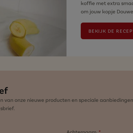
koffie met extra smaa
om jouw kopje Douwe 
BEKIJK DE RECE
(DE L
ef
ven van onze nieuwe producten en speciale aanbiedingen? 
brief.
Achternaam