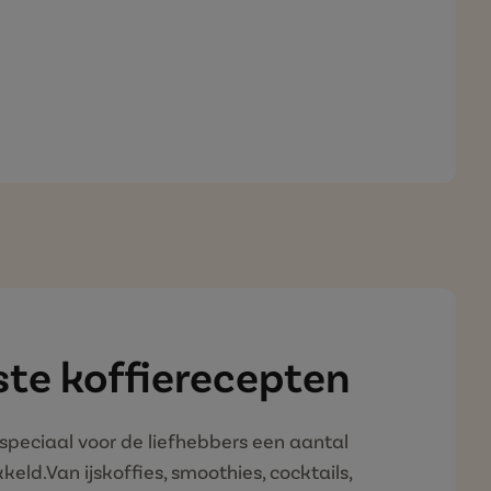
R KOFFIE)
ste koffierecepten
peciaal voor de liefhebbers een aantal
eld.Van ijskoffies, smoothies, cocktails,