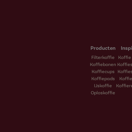
Producten
Insp
Filterkoffie
Koffie
Koffiebonen
Koffi
Koffiecups
Koffie
Koffiepads
Koffi
IJskoffie
Koffie
Oploskoffie