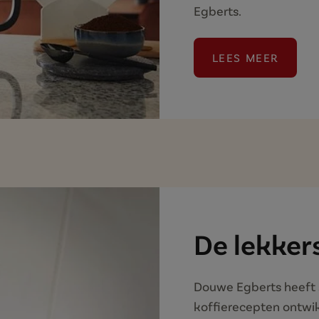
Egberts.
LEES MEER
(ALLES OVE
De lekker
Douwe Egberts heeft s
koffierecepten ontwikk