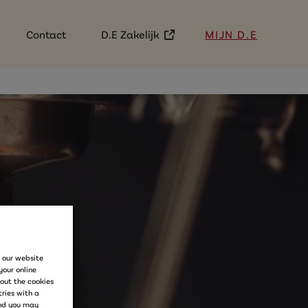
(External link)
Contact
D.E Zakelijk
MIJN D.E
e our website
your online
out the cookies
ries with a
and you may