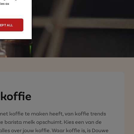
ies as
EPT ALL
 koffie
 met koffie te maken heeft, van koffie trends
hte barista melk opschuimt. Kies een van de
les over jouw koffie. Waar koffie is, is Douwe