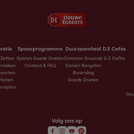
iratie
Spaarprogramma
Duurzaamheid
D.E Cafes
 Zetten
Sparen Goede Doelen
Common Grounds
D.E Cafés
esmaken
Contact & FAQ
Samen Recyclen
soorten
Burendag
efeiten
Goede Doelen
recepten
Dou
Volg ons op