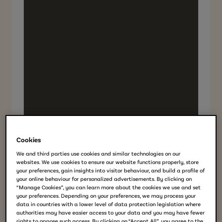
Cookies
We and third parties use cookies and similar technologies on our
websites. We use cookies to ensure our website functions properly, store
your preferences, gain insights into visitor behaviour, and build a profile of
your online behaviour for personalized advertisements. By clicking on
“Manage Cookies”, you can learn more about the cookies we use and set
your preferences. Depending on your preferences, we may process your
data in countries with a lower level of data protection legislation where
authorities may have easier access to your data and you may have fewer
rights to oppose such access. By clicking on “Accept All”, you agree to the