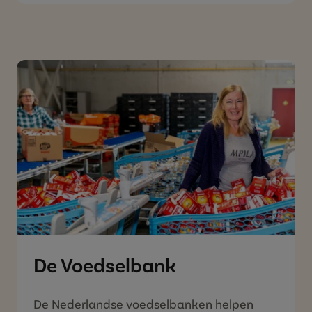
Lever jouw D.E punten in bij
Lionsclubs Nederland
Je kunt jouw D.E waardepunten het hele
jaar door gefrankeerd per post opsturen
naar: Lions helpen!, Postbus 151, 2270AD
Voorburg. Lionsclubs Nederland doneert
vervolgens alle punten aan Voedselbanken
Nederland. Daarmee maken we samen
mensen blij met Douwe Egberts koffie.
LEES MEER OVER LIONSCLUB
(LEVER JOUW D.E PUNTEN
NEDERLAND