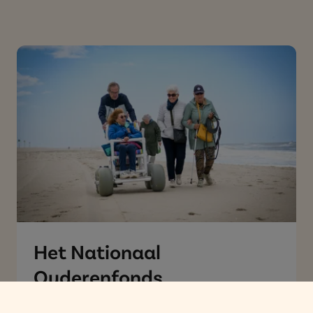
Het Oranje Fonds
Het Oranje Fonds is er voor iedereen die iets
voor een ander wil doen. Hun steun bestaat
uit geld, tijd, kennis en aandacht. Schenk
aan Het Oranje Fonds en draag bij aan het
ondersteunen van honderden
maatjesprojecten waarbij jouw D.E
waardepunten worden omgezet in geld,
kennis en aandacht.
LEES MEER OVER HET ORANJE
(HET ORANJE FONDS)
FONDS