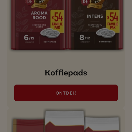
Koffiepads
ONTDEK
()