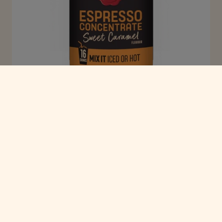
Espresso Concentrate
Sweet Caramel
Espresso Concentrate met de vertrouwde smaak
van Douwe
Egberts, subtiel verzacht door een
vleugje heerlijke
karamel. Een heerlijke pauze,
bedoeld om van te genieten en
te delen.
Veelzijdig
Smakelijk
Snel te bereiden