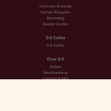
Common Grounds
Samen Recyclen
Burendag
Goede Doelen
D.E Cafes
D.E Cafés
Over D.E
Acties
Geschiedenis
Contact & FAQ
Werken bij
Nieuwsbrief
Douwe Egberts Zakelijk