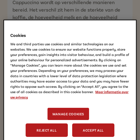
Cappuccino wordt op verschillende manieren
bereid. Het verschil zit hem in de sterkte van de
koffie, de hoeveelheid melk en de hoeveelheid
schuim.
Cookies
We and third parties use cookies and similar technologies on our
websites. We use cookies to ensure our website functions properly, store
LEES MEER
your preferences, gain insights into visitor behaviour, and build a profile of
your online behaviour for personalized advertisements. By clicking on
“Manage Cookies”, you can learn more about the cookies we use and set
your preferences. Depending on your preferences, we may process your
data in countries with a lower level of data protection legislation where
authorities may have easier access to your data and you may have fewer
rights to oppose such access. By clicking on “Accept All”, you agree to the
use of all cookies as described in this cookie banner.
Meer informatie over
uw privacy
MANAGE COOKIES
REJECT ALL
ACCEPT ALL
Koffiesoorten