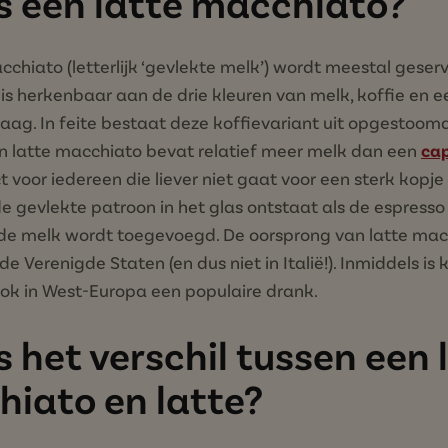
s een latte macchiato?
cchiato (letterlijk ‘gevlekte melk’) wordt meestal geser
 is herkenbaar aan de drie kleuren van melk, koffie en e
aag. In feite bestaat deze koffievariant uit opgestoo
en latte macchiato bevat relatief meer melk dan een
ca
t voor iedereen die liever niet gaat voor een sterk kopje 
gevlekte patroon in het glas ontstaat als de espresso 
de melk wordt toegevoegd. De oorsprong van latte macc
de Verenigde Staten (en dus niet in Italië!). Inmiddels is k
ok in West-Europa een populaire drank.
s het verschil tussen een 
iato en latte?