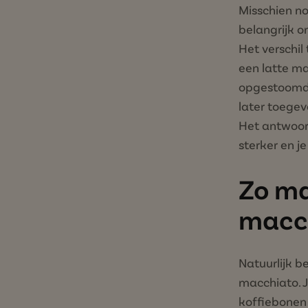
Misschien no
belangrijk o
Het verschil
een latte m
opgestoomde
later toegev
Het antwoord
sterker en j
Zo ma
macc
Natuurlijk b
macchiato. J
koffiebonen 