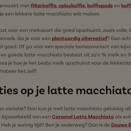
 gemaakt met
filterkoffie
,
oploskoffie
,
koffiepads
en
kof
 je een lekkere latte macchiato wilt maken.
st voor een melksoort die goed opschuimt, zoals volle, 
emelk. Ga je voor een
plantaardig alternatief
? Dan sch
el goed. Of ga voor een speciale baristavariant van bijv
Een goede latte macchiato bestaat uit zo’n ¾ melk en 
ees je hoe je het beste melk opschuimt voor de lekkerste
robeer het zelf!
ties op je latte macchiat
an variatie? Dan kun je met latte macchiato gelukkig al
e bijvoorbeeld van een
Caramel Latte Macchiato
als ec
 Heb je weinig tijd? Ben je onderweg? Dan is de
Douwe E