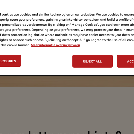
 meest
 parties use cookies and similar technologies on our websites. We use cookies to ensur
perly, store your preferences, gain insights into visitor behaviour, and build a profile of 
Maar hoe maak
r personalized advertisements. By clicking on “Manage Cookies”, you can learn more ab
et your preferences. Depending on your preferences, we may process your data in count
En wat is het
of data protection legislation where authorities may have easier access to your data 
ights to oppose such access. By clicking on “Accept All”, you agree to the use of all cook
 this cookie banner.
Meer informatie over uw privacy
 COOKIES
REJECT ALL
ACC