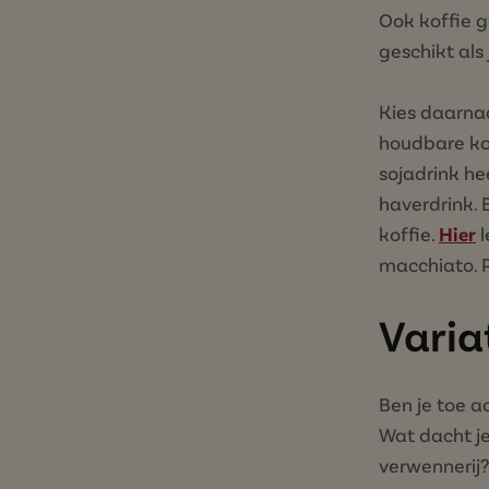
Ook koffie
geschikt als
Kies daarnaa
houdbare ko
sojadrink he
haverdrink. 
koffie.
Hier
l
macchiato. P
Varia
Ben je toe a
Wat dacht j
verwennerij?