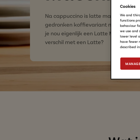
Cookies
Na cappuccino is latte macchiato de
We and third
functions pro
gedronken koffievariant met melk. 
behaviour fo
we use and s
je nou eigenlijk een Latte Macchiato? 
lower level 
verschil met een Latte?
have fewer r
described in
MANAGE