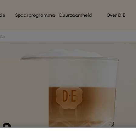
tie
Spaarprogramma
Duurzaamheid
Over D.E
ato
o?