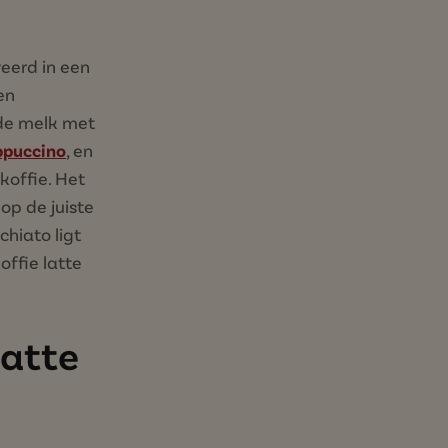
veerd in een
en
mde melk met
ppuccino
, en
koffie. Het
op de juiste
hiato ligt
offie latte
latte