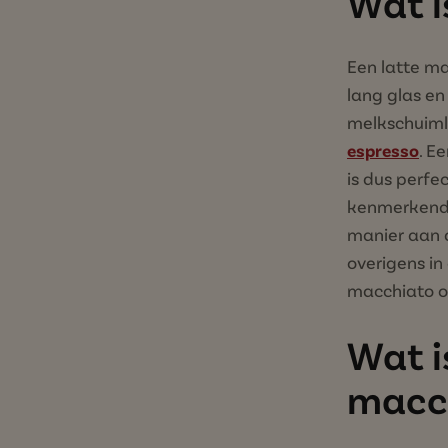
Wat i
Een latte ma
lang glas en
melkschuiml
espresso
. E
is dus perfec
kenmerkende 
manier aan 
overigens in 
macchiato o
Wat i
macch