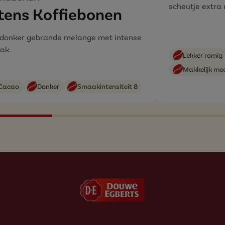
scheutje extra 
tens Koffiebonen
 donker gebrande melange met intense
ak.
Lekker romig
Makkelijk m
Cacao
Donker
Smaakintensiteit 8