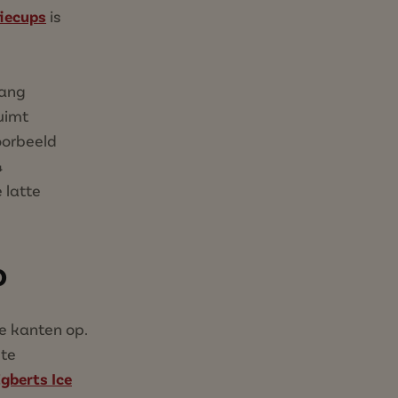
fiecups
is
lang
uimt
oorbeeld
¼
 latte
o
le kanten op.
hte
gberts Ice