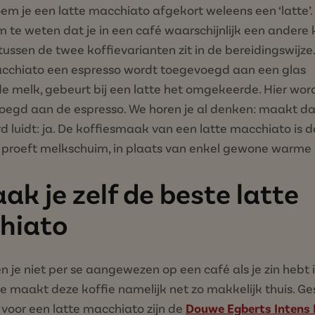
em je een latte macchiato afgekort weleens een ‘latte’. 
m te weten dat je in een café waarschijnlijk een andere ko
 tussen de twee koffievarianten zit in de bereidingswijze.
acchiato een espresso wordt toegevoegd aan een glas
 melk, gebeurt bij een latte het omgekeerde. Hier wor
oegd aan de espresso. We horen je al denken: maakt da
 luidt: ja. De koffiesmaak van een latte macchiato is 
e proeft melkschuim, in plaats van enkel gewone warme
ak je zelf de beste latte
hiato
en je niet per se aangewezen op een café als je zin hebt 
e maakt deze koffie namelijk net zo makkelijk thuis. Ge
voor een latte macchiato zijn de
Douwe Egberts Intens 