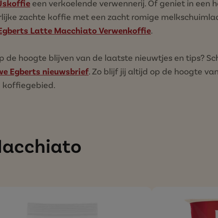
Jskoffie
een verkoelende verwennerij. Of geniet in een
rlijke zachte koffie met een zacht romige melkschuiml
gberts Latte Macchiato Verwenkoffie
.
d op de hoogte blijven van de laatste nieuwtjes en tips? Sch
e Egberts nieuwsbrief
. Zo blijf jij altijd op de hoogte v
 koffiegebied.
 Macchiato