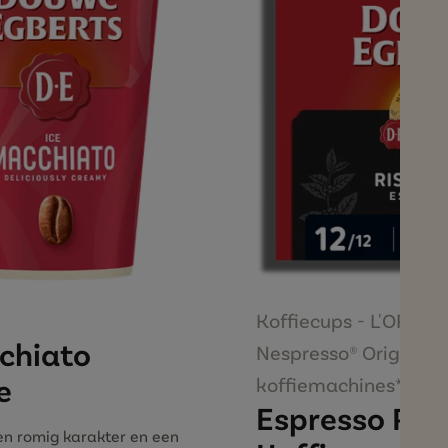
Koffiecups - L'OR BAR
chiato
Nespresso® Original
e
koffiemachines*
Espresso Rist
en romig karakter en een