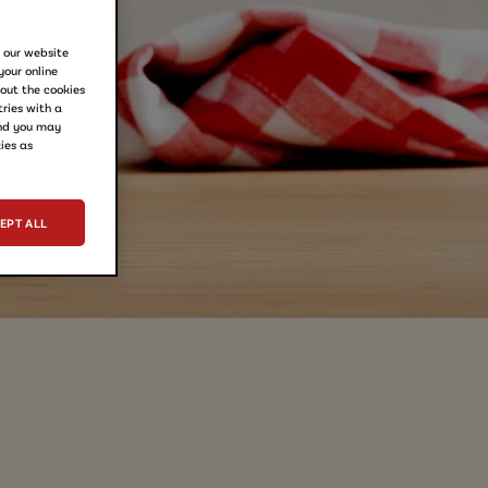
e our website
your online
out the cookies
ries with a
and you may
ies as
EPT ALL