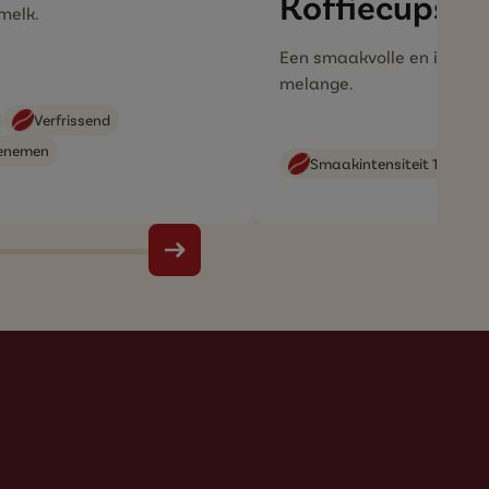
Koffiecups
melk.
Een smaakvolle en intens
melange.
Verfrissend
eenemen
Smaakintensiteit 12