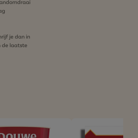
 handomdraai
aag
rijf je dan in
an de laatste