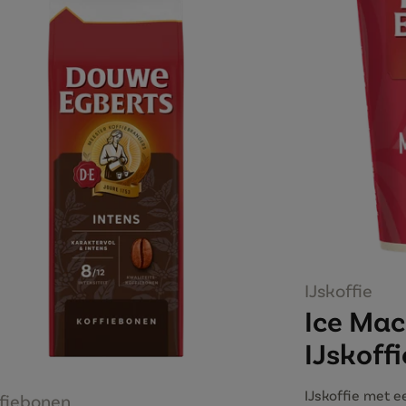
IJskoffie
Ice Mac
IJskoffi
IJskoffie met e
fiebonen