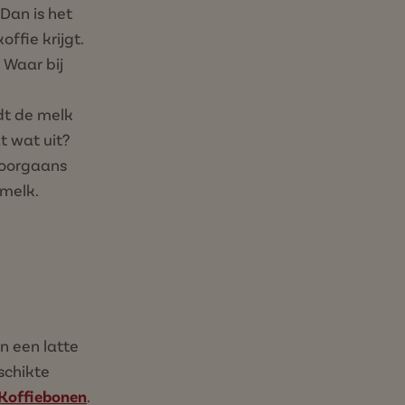
Dan is het
ffie krijgt.
 Waar bij
dt de melk
t wat uit?
doorgaans
 melk.
in een latte
schikte
Koffiebonen
.