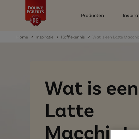
Producten
Inspira
Home
Inspiratie
Koffiekennis
Wat is een Latte Macchi
Wat is een
Latte
Macchiat