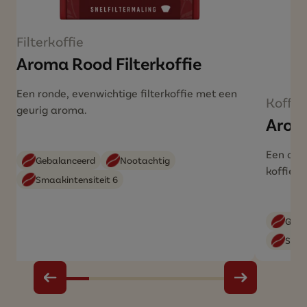
Filterkoffie
Aroma Rood Filterkoffie
Een ronde, evenwichtige filterkoffie met een
Koffie
geurig aroma.
Arom
Een aro
Gebalanceerd
Nootachtig
koffieb
Smaakintensiteit 6
Geba
Smaa