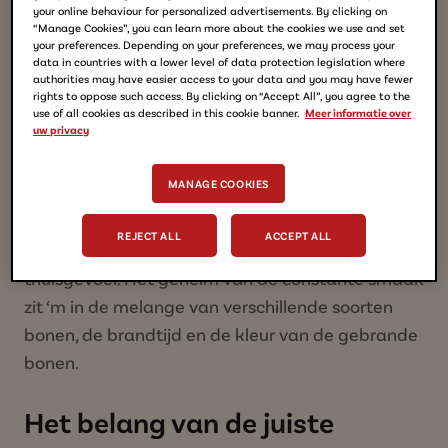
Wat is het geheim van de
your online behaviour for personalized advertisements. By clicking on
“Manage Cookies”, you can learn more about the cookies we use and set
constante smaak van Aroma
your preferences. Depending on your preferences, we may process your
data in countries with a lower level of data protection legislation where
Rood?
authorities may have easier access to your data and you may have fewer
rights to oppose such access. By clicking on “Accept All”, you agree to the
use of all cookies as described in this cookie banner.
Meer informatie over
uw privacy
Aroma Rood smaakt nog vrijwel precies hetzelfde
als honderd jaar geleden. Generaties zijn ermee
MANAGE COOKIES
opgegroeid. De slogan ‘Je bent thuis waar je
Douwe Egberts drinkt’ sluit dan ook naadloos aan
REJECT ALL
ACCEPT ALL
bij de (her)beleving van dat vertrouwde
thuisgevoel. Het geheim van de constante smaak
zit ‘m in de melange van verschillende soorten
bonen, de brandtijd en de kleur van de gebrande
bonen.
Het belang van de juiste