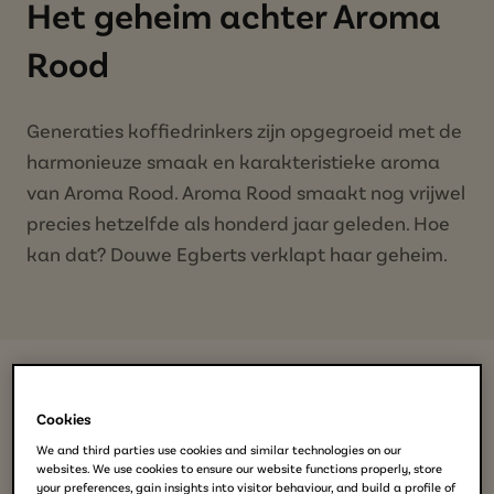
Het geheim achter Aroma
Rood
Generaties koffiedrinkers zijn opgegroeid met de
harmonieuze smaak en karakteristieke aroma
van Aroma Rood. Aroma Rood smaakt nog vrijwel
precies hetzelfde als honderd jaar geleden. Hoe
kan dat? Douwe Egberts verklapt haar geheim.
Cookies
We and third parties use cookies and similar technologies on our
websites. We use cookies to ensure our website functions properly, store
your preferences, gain insights into visitor behaviour, and build a profile of