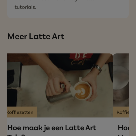
tutorials.
Meer Latte Art
Koffiezetten
Koffieze
Hoe maak je een Latte Art
Hoe m