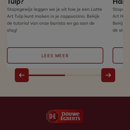
Tulp?
Hartj
Stapsgewijs leggen we je uit hoe je een Latte
Stapsgew
Art Tulp kunt maken in je cappuccino. Bekijk
Art Hart
de tutorial van onze barista en ga aan de
Bekijk d
slag!
de slag
LEES MEER