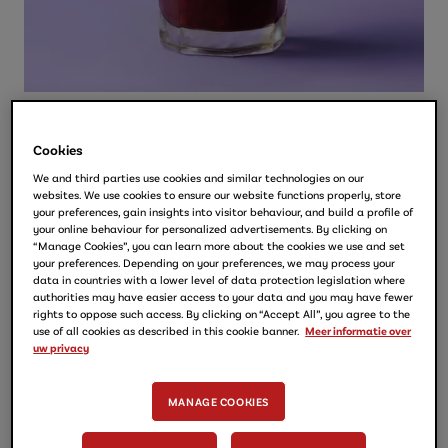
Blueberry Iced Latte​
Porties:
1 glas
Cookies
Bereidingstijd:
3 Min
We and third parties use cookies and similar technologies on our
Een fruitige latte met vanille? Deze ijskoffie met
websites. We use cookies to ensure our website functions properly, store
your preferences, gain insights into visitor behaviour, and build a profile of
bosbessen is in een
your online behaviour for personalized advertisements. By clicking on
handomdraai klaar: fris, zoet en heerlijk.
“Manage Cookies”, you can learn more about the cookies we use and set
your preferences. Depending on your preferences, we may process your
data in countries with a lower level of data protection legislation where
RECEPT AFDRUKKEN
authorities may have easier access to your data and you may have fewer
rights to oppose such access. By clicking on “Accept All”, you agree to the
use of all cookies as described in this cookie banner.
Meer informatie over
uw privacy
Ingrediënten
30 ml Espresso Concentrate Black
MANAGE COOKIES
Original