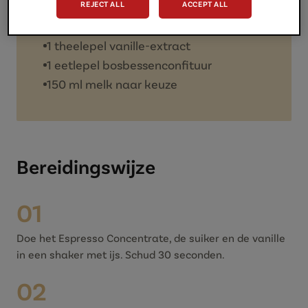
REJECT ALL
ACCEPT ALL
IJsblokjes
1 eetlepel bruine suiker
1 theelepel vanille-extract
1 eetlepel bosbessenconfituur
150 ml melk naar keuze
Bereidingswijze
01
Doe het Espresso Concentrate, de suiker en de vanille
in een shaker met ijs. Schud 30 seconden.
02