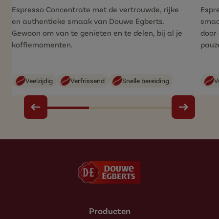
Espresso
Concentrate
met de vertrouwde, rijke
Espr
en
authentieke smaak van Douwe Egberts.
smaa
Gewoon om van te
genieten en te delen, bij al je
door 
koffiemomenten.
pauz
Veelzijdig
Verfrissend
Snelle bereiding
V
Producten