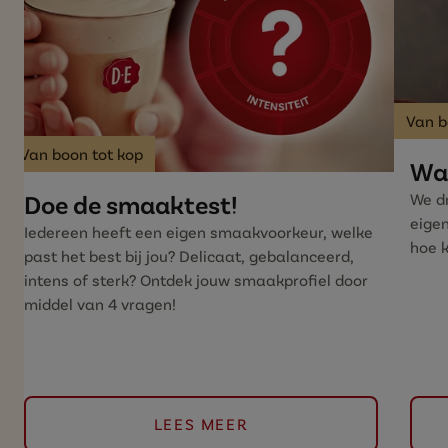
Van b
Van boon tot kop
Wat
Doe de smaaktest!
We dr
eige
Iedereen heeft een eigen smaakvoorkeur, welke
hoe k
past het best bij jou? Delicaat, gebalanceerd,
intens of sterk? Ontdek jouw smaakprofiel door
middel van 4 vragen!
LEES MEER