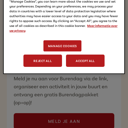
“Manage Cookies”, you can learn more about the cookies we use and set
organiseren jaarlijks dit initiatief om buren
your preferences. Depending on your preferences, we may process your
data in countries with a lower level of data protection legislation where
te verbinden en mensen dichter bij elkaar
authorities may have easier access to your data and you may have fewer
rights to oppose such access. By clicking on “Accept All”, you agree to the
te brengen. Of je nu kiest voor een
use of all cookies as described in this cookie banner.
Meer informatie over
spelletjesmiddag, een buurt
-
BBQ of
uw privacy
gewoon een goed gesprek met een kopje
Douwe Egberts koffie – Burendag is dé
MANAGE COOKIES
kans om je buurt beter te leren kennen en
REJECT ALL
ACCEPT ALL
samen een leuke dag te beleven.
Meld je nu aan voor Burendag via de link,
organiseer een activiteit in jouw buurt en
ontvang een gratis Burendagpakket
(op=op)!
MELD JE AAN
(MELD JE AAN VOOR BURE