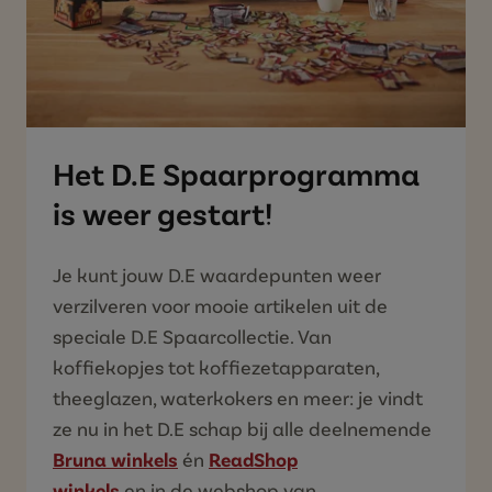
Het D.E Spaarprogramma
is weer gestart!
Je kunt jouw D.E
waardepunten weer
verzilveren
voor
mooie artikelen uit de
speciale D.E
Spaar
collectie. Van
koffiekopjes tot koffiezetapparaten,
theeglazen, waterkokers en meer: je vindt
ze nu in het D.E
schap bij alle deelnemende
Bruna winkels
én
ReadShop
winkels
en
in
de
webshop van