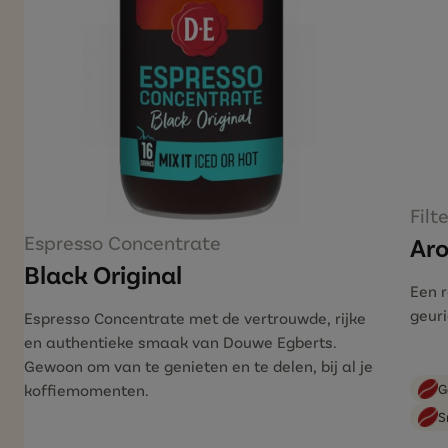
Filt
Espresso Concentrate
Aro
Black Original
Een r
geur
Espresso
Concentrate
met de vertrouwde, rijke
en
authentieke smaak van Douwe Egberts.
Gewoon om van te
genieten en te delen, bij al je
koffiemomenten.
G
S