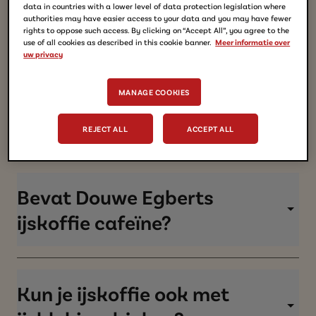
IJskoffie is een koude koffiedrank die wordt
data in countries with a lower level of data protection legislation where
authorities may have easier access to your data and you may have fewer
gemaakt met koffie, melk en soms smaken zoals
Hoe drink je Douwe Egberts
rights to oppose such access. By clicking on “Accept All”, you agree to the
karamel of chocolade.​
use of all cookies as described in this cookie banner.
Meer informatie over
ijskoffie het lekkerst?​
uw privacy
MANAGE COOKIES
Douwe Egberts ijskoffie smaakt het best
wanneer deze goed gekoeld is. Voor een extra
Hoe bewaar je ijskoffie?​
REJECT ALL
ACCEPT ALL
frisse smaak kun je de
iced
coffee in een glas
met ijsblokjes schenken.​
Douwe Egberts ijskoffie bewaren doe je het best
in de koelkast. Na opening kun je de ijskoffie het
Bevat Douwe Egberts
beste direct drinken.​
ijskoffie cafeïne?​
Ja, de meeste varianten Douwe Egberts ijskoffie
bevatten cafeïne, omdat ze gemaakt worden
Kun je ijskoffie ook met
met echte koffie. De hoeveelheid cafeïne kan per