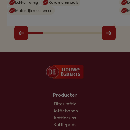
Lekker romig
Karamel smaak
L
Makkelijk meenemen
M
Producten
Filterkoffie
Koffiebonen
Koffiecups
Koffiepads