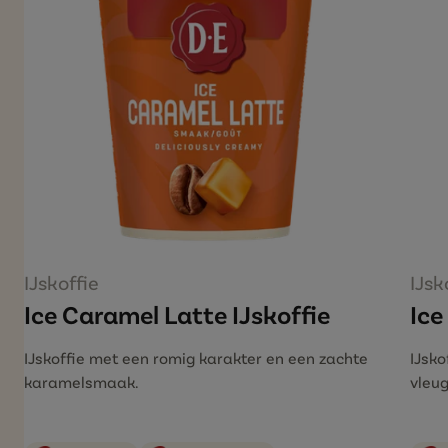
IJskoffie
IJsk
Ice Caramel Latte IJskoffie
Ice
IJskoffie met een romig karakter en een zachte
IJsk
karamelsmaak.
vleug