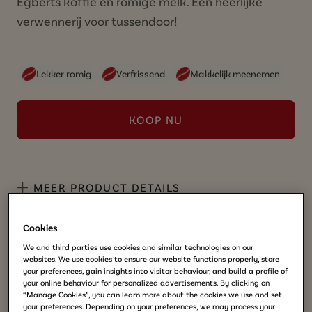
Egberts koffie en romige melk. Een heerlijke
verwennerij voor tussendoor!
Lekker romig
Verfrissend
Makkelijk meenemen
KOOP NU
MEER PRODUCT DETAILS
Cookies
We and third parties use cookies and similar technologies on our
websites. We use cookies to ensure our website functions properly, store
Wat is ijskoffie?​
your preferences, gain insights into visitor behaviour, and build a profile of
your online behaviour for personalized advertisements. By clicking on
“Manage Cookies”, you can learn more about the cookies we use and set
your preferences. Depending on your preferences, we may process your